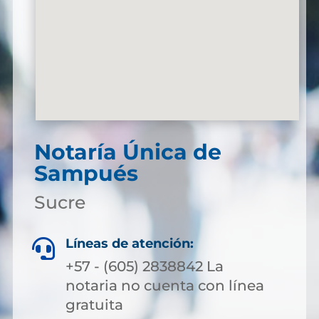
Notaría Única de
Sampués
Sucre
Líneas de atención:

+57 - (605) 2838842 La
notaria no cuenta con línea
gratuita