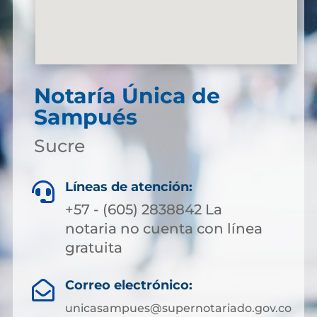
Notaría Única de
Sampués
Sucre
Líneas de atención:

+57 - (605) 2838842 La
notaria no cuenta con línea
gratuita
Correo electrónico:

unicasampues@supernotariado.gov.co