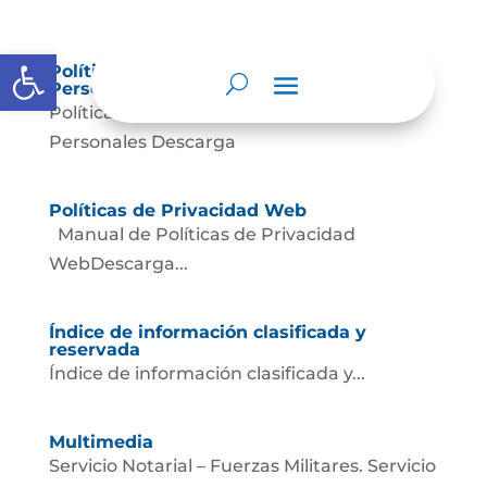
Abrir barra de herramientas
Política de Tratamiento de Datos
Personales.
Política de Tratamiento de Datos
Personales Descarga
Políticas de Privacidad Web
Manual de Políticas de Privacidad
WebDescarga...
Índice de información clasificada y
reservada
Índice de información clasificada y...
Multimedia
Servicio Notarial – Fuerzas Militares. Servicio