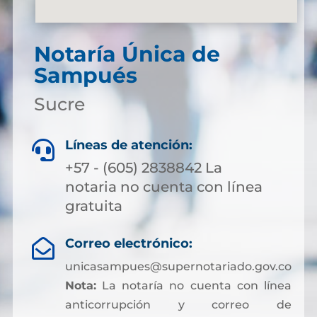
Notaría Única de
Sampués
Sucre
Líneas de atención:

+57 - (605) 2838842 La
notaria no cuenta con línea
gratuita
Correo electrónico:

unicasampues@supernotariado.gov.co
Nota:
La notaría no cuenta con línea
anticorrupción y correo de