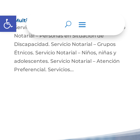
Abrir barra de herramientas
Multimedia
Servicio Notarial – Fuerzas Militares. Servicio
Notarial – Personas en Situación de
Discapacidad. Servicio Notarial – Grupos
Étnicos. Servicio Notarial – Niños, niñas y
adolescentes. Servicio Notarial – Atención
Preferencial. Servicios...