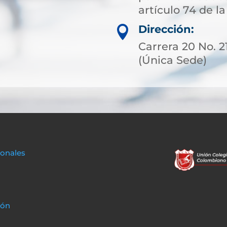
artículo 74 de la
Dirección:

Carrera 20 No. 
(Única Sede)
sonales
ión