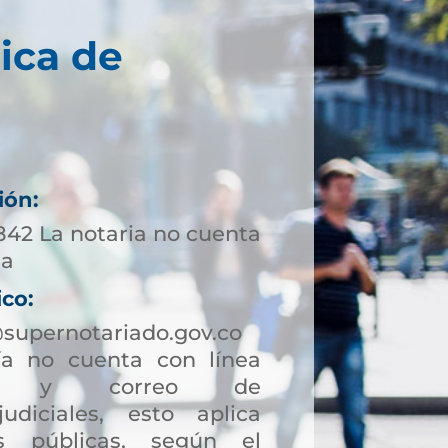
ica de
ión:
842 La notaria no cuenta
ta
ico:
upernotariado.gov.co
a no cuenta con línea
ción y correo de
judiciales, esto aplica
s públicas, según el