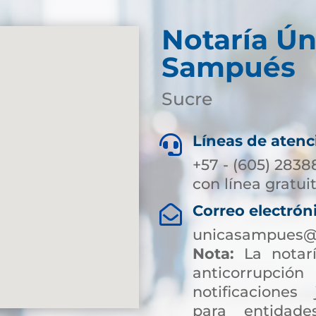
Notaría Ún
Sampués
Sucre
Líneas de atenc

+57 - (605) 2838
con línea gratui
Correo electrón

unicasampues@s
Nota:
La notarí
anticorrup
notificaciones 
para entidade