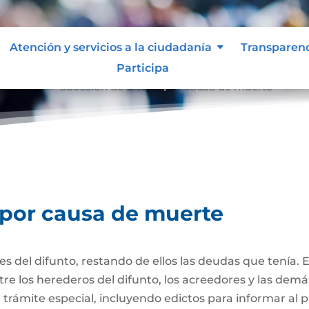
Atención y servicios a la ciudadanía
Transparen
Participa
e muerte
Sucesión de bienes por causa de muerte
9
 por causa de muerte
nes del difunto, restando de ellos las deudas que tenía. 
re los herederos del difunto, los acreedores y las dem
trámite especial, incluyendo edictos para informar al púb