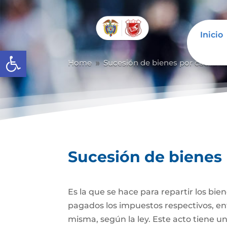
Inicio
Abrir barra de herramientas
Home
Sucesión de bienes por causa d
9
Sucesión de bienes
Es la que se hace para repartir los bie
pagados los impuestos respectivos, ent
misma, según la ley. Este acto tiene un 