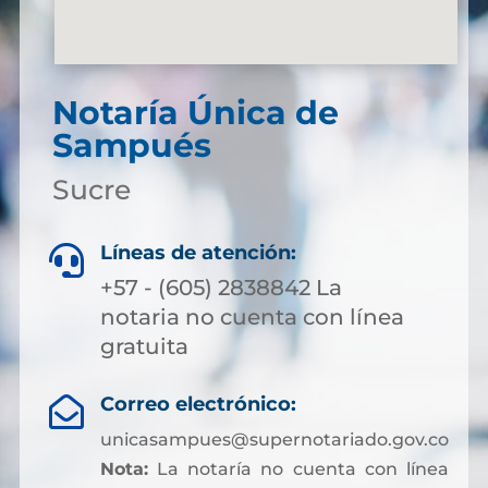
Notaría Única de
Sampués
Sucre
Líneas de atención:

+57 - (605) 2838842 La
notaria no cuenta con línea
gratuita
Correo electrónico:

unicasampues@supernotariado.gov.co
Nota:
La notaría no cuenta con línea