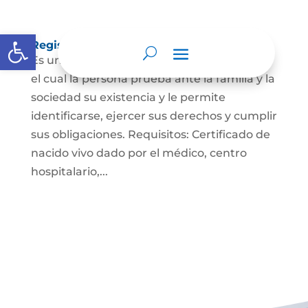
Abrir barra de herramientas
Registro Civil de Nacimiento
Es un documento indispensable mediante
el cual la persona prueba ante la familia y la
sociedad su existencia y le permite
identificarse, ejercer sus derechos y cumplir
sus obligaciones. Requisitos: Certificado de
nacido vivo dado por el médico, centro
hospitalario,...