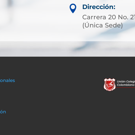
Dirección:

Carrera 20 No. 
(Única Sede)
sonales
ión