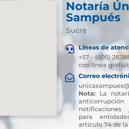
Notaría Ún
Sampués
Sucre
Líneas de atenc

+57 - (605) 2838
con línea gratui
Correo electrón

unicasampues@s
Nota:
La notarí
anticorrup
notificaciones 
para entidade
artículo 74 de la