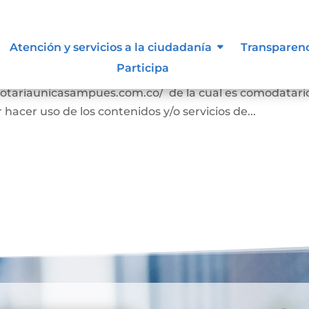
s
Atención y servicios a la ciudadanía
Transparen
Participa
n los términos y condiciones para el uso de contenido
//notariaunicasampues.com.co/ de la cual es comodatari
acer uso de los contenidos y/o servicios de...