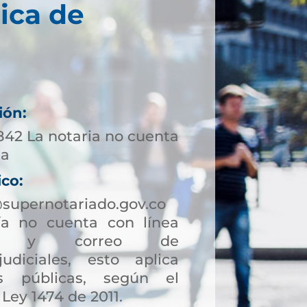
ica de
ión:
842 La notaria no cuenta
ta
ico:
upernotariado.gov.co
a no cuenta con línea
ción y correo de
judiciales, esto aplica
s públicas, según el
 Ley 1474 de 2011.