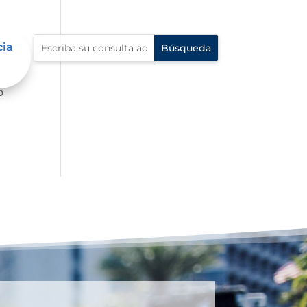
cia
s
o